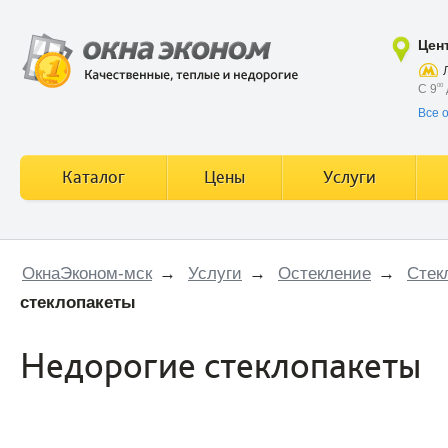
Цен
С 9
00
Все 
Каталог
Цены
Услуги
ОкнаЭконом-мск
→
Услуги
→
Остекление
→
Стек
стеклопакеты
Недорогие стеклопакеты