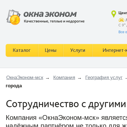
Цен
С 9
00
Все 
Каталог
Цены
Услуги
Интернет-
ОкнаЭконом-мск
→
Компания
→
География услуг
города
Сотрудничество с другими
Компания «ОкнаЭконом-мск» являетс
надёжным партнёром не только для ж