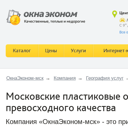
Цен
С 9
00
Все 
Каталог
Цены
Услуги
Интернет-
ОкнаЭконом-мск
→
Компания
→
География услуг
Московские пластиковые 
превосходного качества
Компания «ОкнаЭконом-мск» - это пр